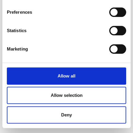
Preferences
5.4 För att dela dina uppgifter med våra
samarbetspartners och leverantörer för
Statistics
marknadsföringsändamål
Marketing
Ändamålet med
Kategorier av
behandlingen
personuppgifter
Allow all
Vi behandlar dina
Identifikationsuppgifte
personuppgifter för att dela
r
, såsom namn, alias, e-
Allow selection
dina personuppgifter med
postadress,
våra samarbetspartners och
användarnamn, och
leverantörer för
klubbtillhörighet
Deny
marknadsföringsändamål.
Biometrisk
information
, såsom