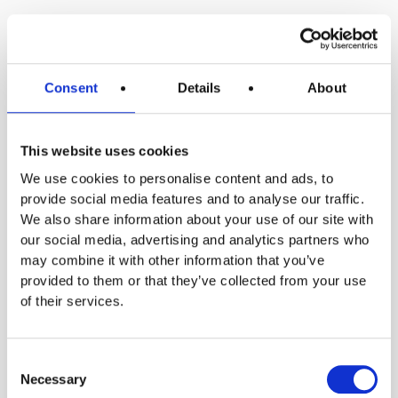
enkätsvar osv.)
Consent
Details
About
Rättslig grund:
Intresseavvägning.
This website uses cookies
Behandlingen är nödvändig för vårt berättigade
We use cookies to personalise content and ads, to
intresse att skicka notiser till dig. Vi har bedömt
provide social media features and to analyse our traffic.
att vårt intresse väger tyngre än din rätt att inte
We also share information about your use of our site with
få dina personuppgifter behandlade för det här
our social media, advertising and analytics partners who
ändamålet.
may combine it with other information that you’ve
Lagringstid:
Dina personuppgifter behandlas
provided to them or that they’ve collected from your use
under hela avtalsförhållandet och upp till tolv
of their services.
(12) månader från det att avtalsförhållandet
upphört, förutsatt att det inte föreligger lagkrav
som stadgar en längre lagringstid. För
Consent
personuppgifter som behöver sparas enligt
Necessary
bokföringslagen, se nedan avsnitt 5.9.
Selection